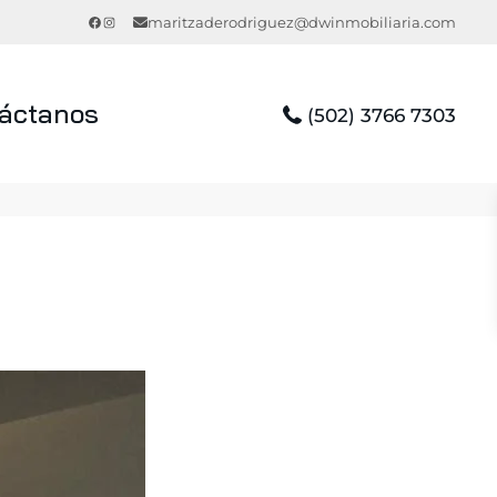
Facebook
Instagram
maritzaderodriguez@dwinmobiliaria.com
áctanos
(502) 3766 7303