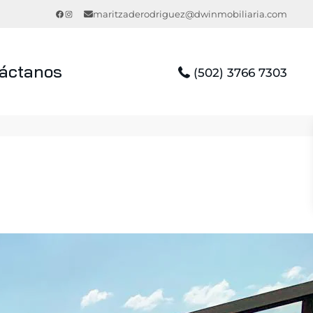
Facebook
Instagram
maritzaderodriguez@dwinmobiliaria.com
áctanos
(502) 3766 7303