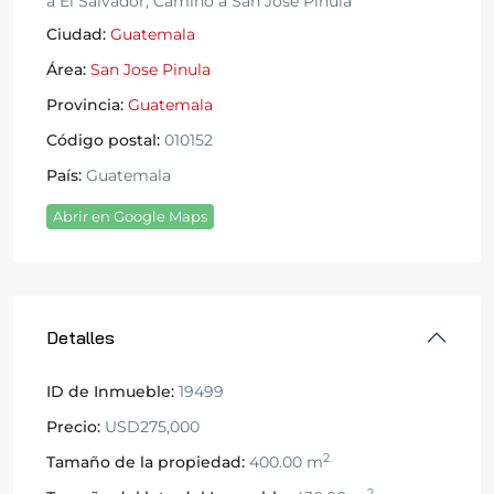
a El Salvador, Camino a San Jose Pinula
Ciudad:
Guatemala
Área:
San Jose Pinula
Provincia:
Guatemala
Código postal:
010152
País:
Guatemala
Abrir en Google Maps
Detalles
ID de Inmueble:
19499
Precio:
USD275,000
2
Tamaño de la propiedad:
400.00 m
2