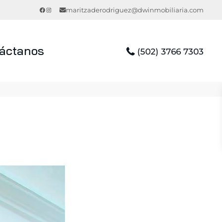
Facebook
Instagram
maritzaderodriguez@dwinmobiliaria.com
áctanos
(502) 3766 7303