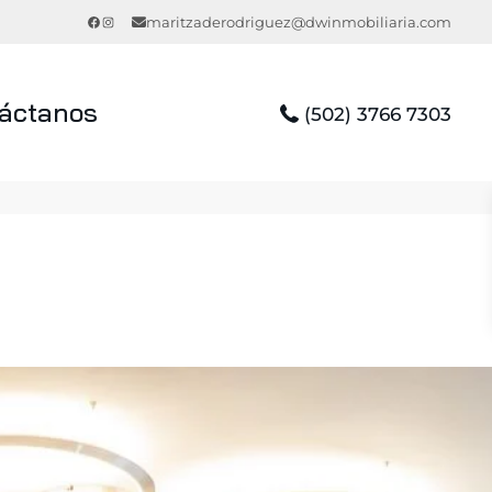
Facebook
Instagram
maritzaderodriguez@dwinmobiliaria.com
áctanos
(502) 3766 7303