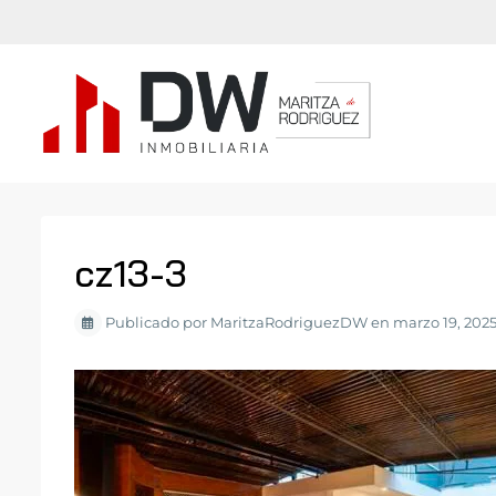
cz13-3
Publicado por MaritzaRodriguezDW en marzo 19, 202