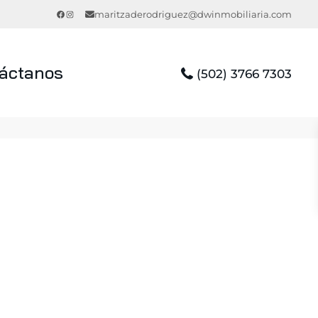
Facebook
Instagram
maritzaderodriguez@dwinmobiliaria.com
áctanos
(502) 3766 7303