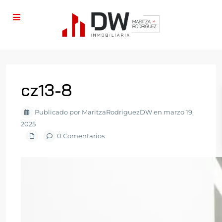
cz13-8
Publicado por MaritzaRodriguezDW en marzo 19,
2025
0 Comentarios