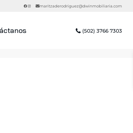
Facebook
Instagram
maritzaderodriguez@dwinmobiliaria.com
áctanos
(502) 3766 7303