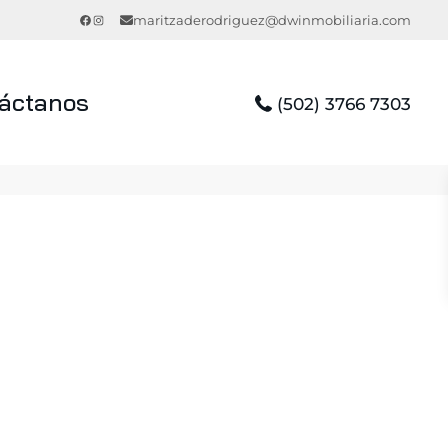
Facebook
Instagram
maritzaderodriguez@dwinmobiliaria.com
áctanos
(502) 3766 7303