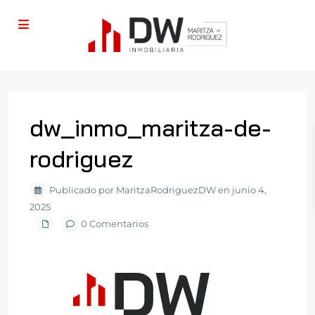
dw_inmo_maritza-de-
rodriguez
Publicado por MaritzaRodriguezDW en junio 4,
2025
0 Comentarios