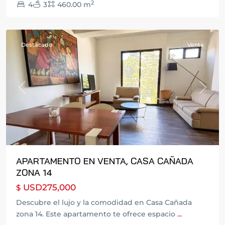
2
4
3
460.00 m
de
Guatemala
Destacado
Venta
Previous
Next
APARTAMENTO EN VENTA, CASA CAÑADA
ZONA 14
USD275,000
$
San
Juan
Descubre el lujo y la comodidad en Casa Cañada
del
zona 14. Este apartamento te ofrece espacio
...
Obispo
,