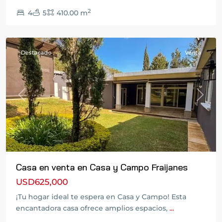
El
2
4
5
410.00 m
Salvador
,
Fraijanes
Destacado
Venta
Previous
Next
Casa en venta en Casa y Campo Fraijanes
USD625,000
Zona
¡Tu hogar ideal te espera en Casa y Campo! Esta
14
,
encantadora casa ofrece amplios espacios,
...
Ciudad