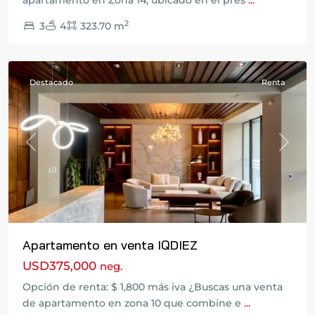
apartamento en Zona 14, ubicado en el pres
...
Ciudad
2
3
4
323.70 m
de
Guatemala
Destacado
Renta
Previous
Next
Apartamento en venta IQDIEZ
USD375,000
neg.
Opción de renta: $ 1,800 más iva ¿Buscas una venta
Carretera
de apartamento en zona 10 que combine e
...