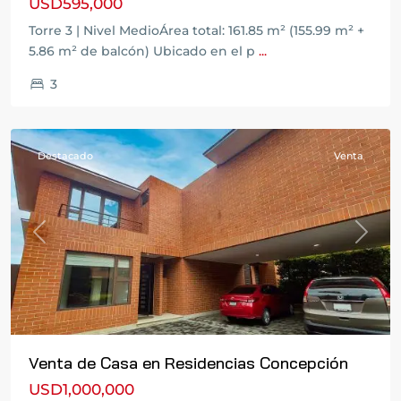
USD595,000
Torre 3 | Nivel MedioÁrea total: 161.85 m² (155.99 m² +
Carretera
5.86 m² de balcón) Ubicado en el p
...
a
3
El
Salvador
Destacado
Venta
Previous
Next
Venta de Casa en Residencias Concepción
USD1,000,000