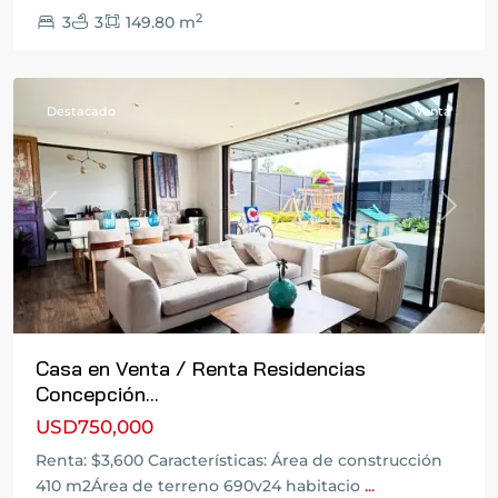
a
2
3
3
149.80 m
El
Salvador
Destacado
Venta
Previous
Next
Casa en Venta / Renta Residencias
Concepción...
USD750,000
Carretera
Renta: $3,600 Características: Área de construcción
a
410 m2Área de terreno 690v24 habitacio
...