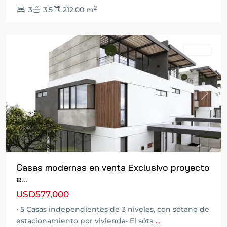
Ciudad
2
3
3.5
212.00 m
de
Guatemala
Destacado
Venta
Previous
Next
Casas modernas en venta Exclusivo proyecto
e...
USD577,000
• 5 Casas independientes de 3 niveles, con sótano de
estacionamiento por vivienda• El sóta
...