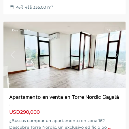
2
4
4
335.00 m
Guatemala
Destacado
Venta
Previous
Next
Apartamento en venta en Torre Nordic Cayalá
...
USD290,000
Zona
¿Buscas comprar un apartamento en zona 16?
14
,
Descubre Torre Nordic, un exclusivo edificio bo
...