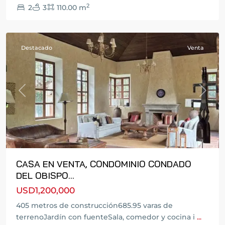
2
2
3
110.00 m
Antigua
Guatemala
Destacado
Venta
Previous
Next
CASA EN VENTA, CONDOMINIO CONDADO
DEL OBISPO...
USD1,200,000
405 metros de construcción685.95 varas de
terrenoJardín con fuenteSala, comedor y cocina i
...