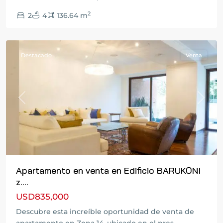
Ciudad
2
2
4
136.64 m
de
Guatemala
Destacado
Venta
Previous
Next
Apartamento en venta en Edificio BARUKONI
z....
USD835,000
Descubre esta increíble oportunidad de venta de