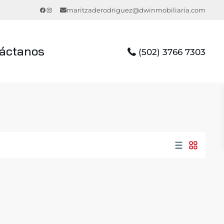
Facebook
Instagram
maritzaderodriguez@dwinmobiliaria.com
áctanos
(502) 3766 7303