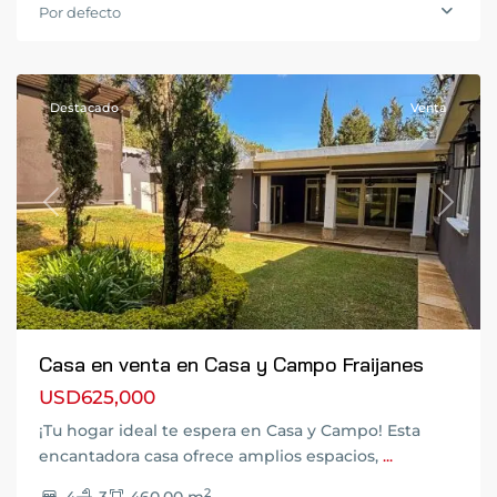
El
Por defecto
Salvador
,
Fraijanes
Destacado
Venta
Previous
Next
Casa en venta en Casa y Campo Fraijanes
USD625,000
Carretera
¡Tu hogar ideal te espera en Casa y Campo! Esta
a
encantadora casa ofrece amplios espacios,
...
El
2