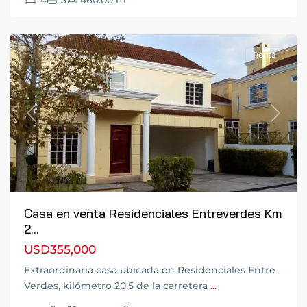
4
3
460.00 m
Salvador
,
Fraijanes
Renta
Previous
Next
Casa en venta Residenciales Entreverdes Km
2...
USD355,000
Extraordinaria casa ubicada en Residenciales Entre
Verdes, kilómetro 20.5 de la carretera
...