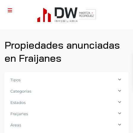
Propiedades anunciadas
en Fraijanes
Tipos
Categorías
Estados
Fraijanes
Carretera
Áreas
a