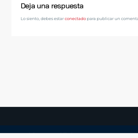
Deja una respuesta
Lo siento, debes estar
conectado
para publicar un comenta
Copyright DW Inmobiliaria. 2025