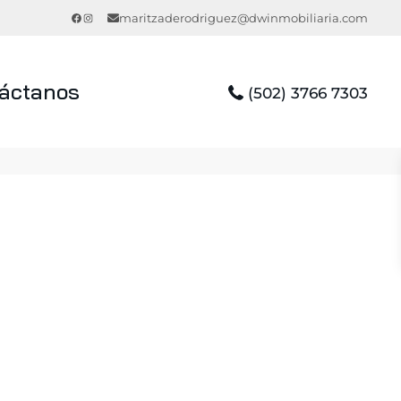
Facebook
Instagram
maritzaderodriguez@dwinmobiliaria.com
áctanos
(502) 3766 7303