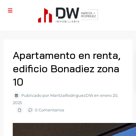
Apartamento en renta,
edificio Bonadiez zona
10
Publicado por MaritzaRodriguezDW en enero 20,
2025
0 Comentarios