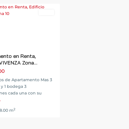
Renta
Next
ento en Renta,
 VIVENZA Zona...
00
os de Apartamento Mas 3
y 1 bodega 3
nes cada una con su
.
2
8.00 m