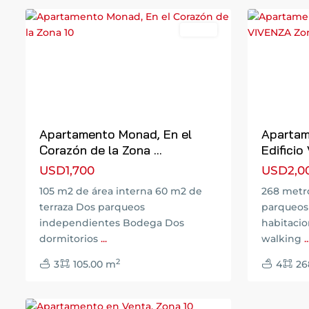
Renta
Previous
Next
Previous
Apartamento Monad, En el
Apartam
Corazón de la Zona ...
Edificio
USD1,700
USD2,0
105 m2 de área interna 60 m2 de
268 metr
terraza Dos parqueos
parqueos 
Zona
independientes Bodega Dos
habitacio
10
,
dormitorios
...
walking
..
Ciudad
2
3
105.00 m
4
26
de
1
Guatemala