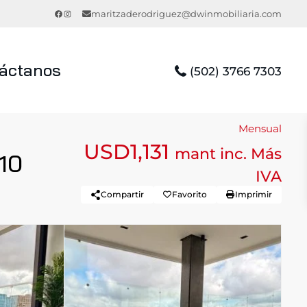
Facebook
Instagram
maritzaderodriguez@dwinmobiliaria.com
áctanos
(502) 3766 7303
Mensual
USD1,131
mant inc. Más
10
IVA
Compartir
Favorito
Imprimir