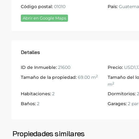
Código postal:
01010
País:
Guatema
Abrir en Google Maps
Detalles
ID de Inmueble:
21600
Precio:
USD1,1
2
Tamaño de la propiedad:
69.00 m
Tamaño del lo
2
m
Habitaciones:
2
Dormitorios:
Baños:
2
Garages:
2 parq
Zona
10
,
Ciudad
de
Zona
Propiedades similares
14
Guatemala
14
10