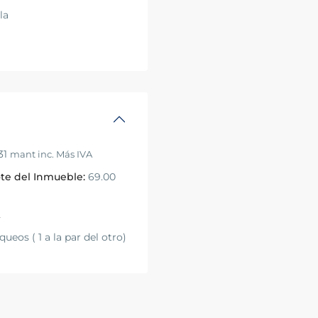
la
31
mant inc. Más IVA
te del Inmueble:
69.00
2
ueos ( 1 a la par del otro)