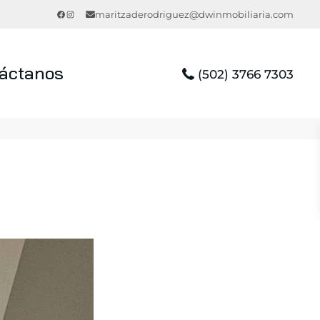
Facebook
Instagram
maritzaderodriguez@dwinmobiliaria.com
áctanos
(502) 3766 7303