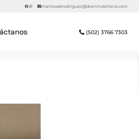
Facebook
Instagram
maritzaderodriguez@dwinmobiliaria.com
áctanos
(502) 3766 7303