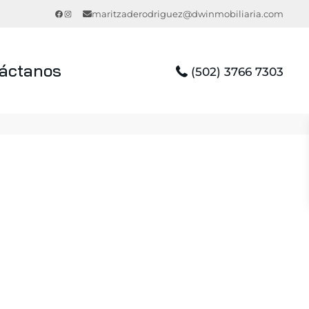
Facebook
Instagram
maritzaderodriguez@dwinmobiliaria.com
áctanos
(502) 3766 7303