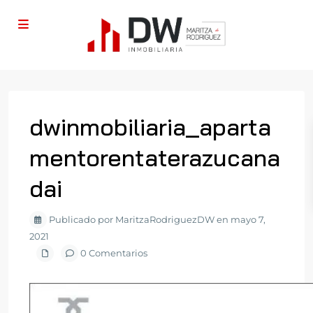
dwinmobiliaria_aparta
mentorentaterazucana
dai
Publicado por MaritzaRodriguezDW en mayo 7,
2021
0 Comentarios