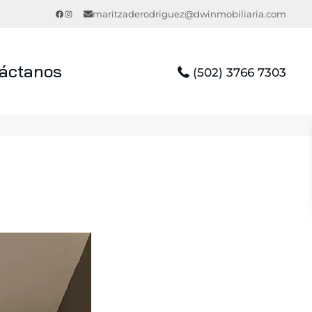
Facebook
Instagram
maritzaderodriguez@dwinmobiliaria.com
áctanos
(502) 3766 7303