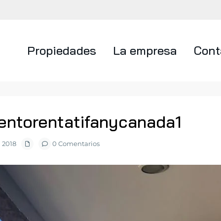
Propiedades
La empresa
Cont
entorentatifanycanada1
 2018
0 Comentarios