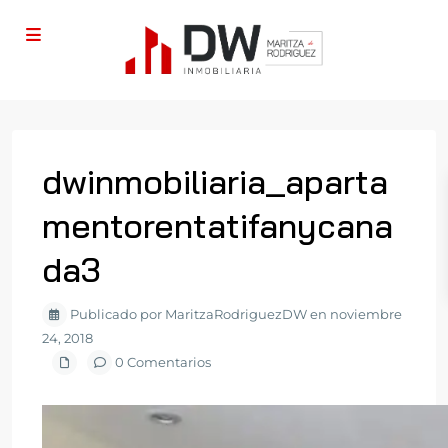
dwinmobiliaria_aparta
mentorentatifanycana
da3
Publicado por MaritzaRodriguezDW en noviembre
24, 2018
0 Comentarios