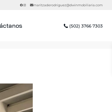
Facebook
Instagram
maritzaderodriguez@dwinmobiliaria.com
áctanos
(502) 3766 7303