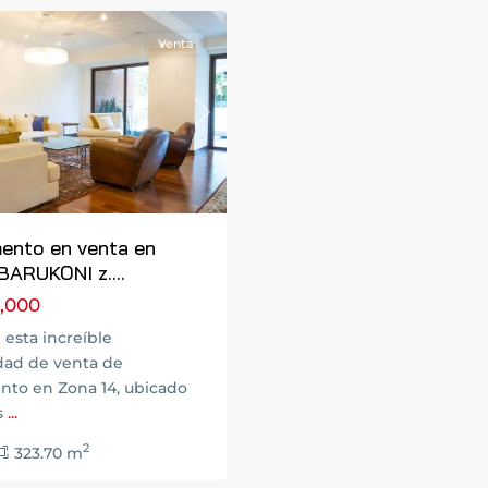
o
Venta
Next
ento en venta en
 BARUKONI z....
,000
esta increíble
dad de venta de
nto en Zona 14, ubicado
s
...
2
323.70 m