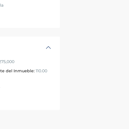
la
75,000
te del Inmueble:
110.00
2
a