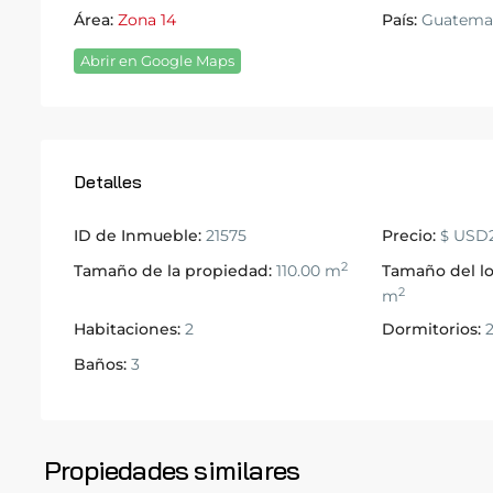
Área:
Zona 14
País:
Guatema
Abrir en Google Maps
Detalles
ID de Inmueble:
21575
Precio:
USD2
$
2
Tamaño de la propiedad:
110.00 m
Tamaño del lo
2
m
Habitaciones:
2
Dormitorios:
Baños:
3
Zona
14
,
Zona
Ciudad
14
,
de
Propiedades similares
19
Guatemala
31
Guatemal