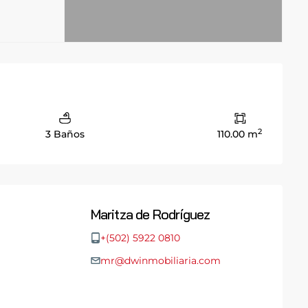
2
3 Baños
110.00 m
Maritza de Rodríguez
+(502) 5922 0810
mr@dwinmobiliaria.com