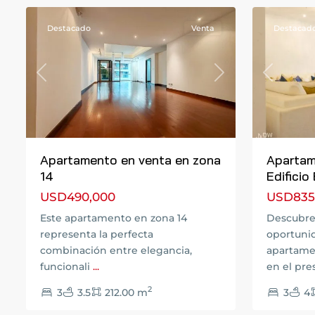
Destacado
Venta
Destacad
Previous
Next
Previous
Apartamento en venta en zona
Apartam
14
Edificio
USD490,000
USD835
Este apartamento en zona 14
Descubre 
representa la perfecta
oportuni
combinación entre elegancia,
apartame
funcionali
...
en el pre
2
3
3.5
212.00 m
3
4
Zona
8
14