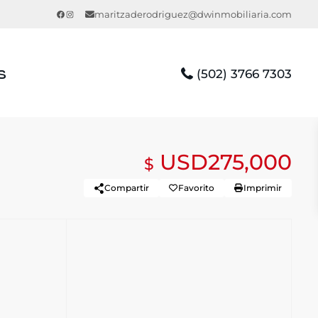
Facebook
Instagram
maritzaderodriguez@dwinmobiliaria.com
s
(502) 3766 7303
USD275,000
$
Compartir
Favorito
Imprimir