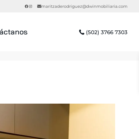
Facebook
Instagram
maritzaderodriguez@dwinmobiliaria.com
áctanos
(502) 3766 7303