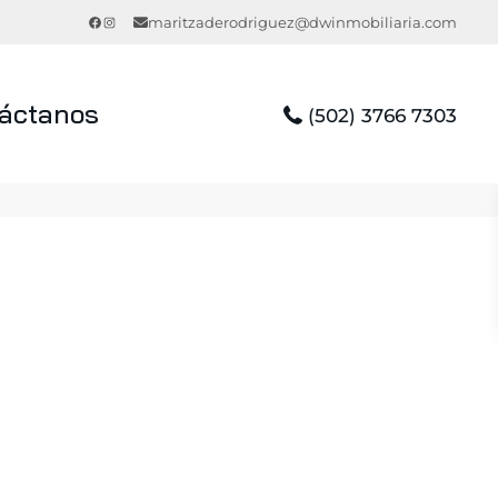
Facebook
Instagram
maritzaderodriguez@dwinmobiliaria.com
áctanos
(502) 3766 7303