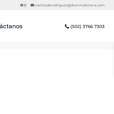
Facebook
Instagram
maritzaderodriguez@dwinmobiliaria.com
áctanos
(502) 3766 7303