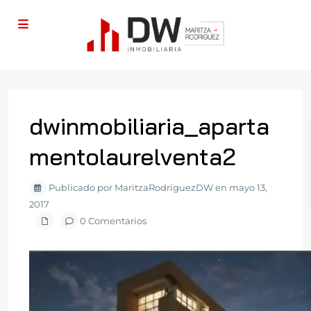
dwinmobiliaria_aparta
mentolaurelventa2
Publicado por MaritzaRodriguezDW en mayo 13,
2017
0 Comentarios