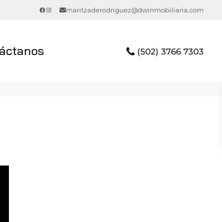
Facebook
Instagram
maritzaderodriguez@dwinmobiliaria.com
áctanos
(502) 3766 7303