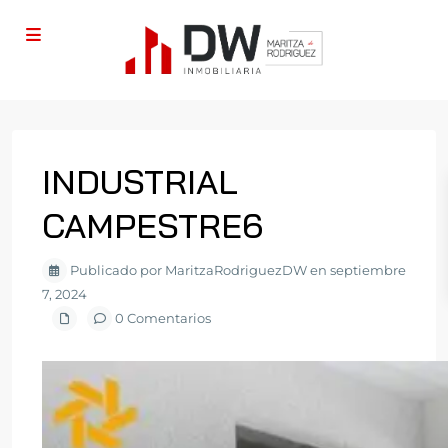
INDUSTRIAL
CAMPESTRE6
Publicado por MaritzaRodriguezDW en septiembre
7, 2024
0 Comentarios