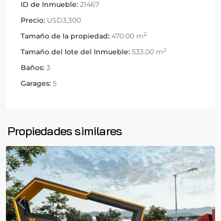
ID de Inmueble:
21467
Precio:
USD3,300
2
Tamaño de la propiedad:
470.00 m
2
Tamaño del lote del Inmueble:
533.00 m
Baños:
3
Garages:
5
Ciudad
de
Propiedades similares
Guatemala
Renta
Previous
Next