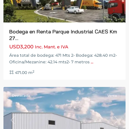
Bodega en Renta Parque Industrial CAES Km
27...
USD3,200
Inc. Mant. e IVA
Área total de bodega: 471 Mts 2• Bodega: 428.40 m2•
Oficina/Mezanine: 42.14 mts2• 7 metros
...
2
471.00 m
Cocales
Destacado
Venta
Previous
Next