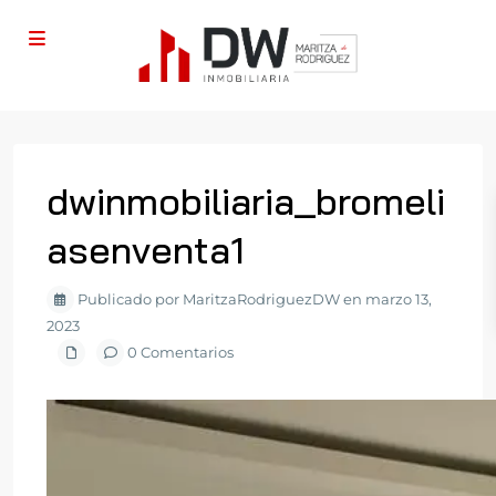
dwinmobiliaria_bromeli
asenventa1
Publicado por MaritzaRodriguezDW en marzo 13,
2023
0 Comentarios