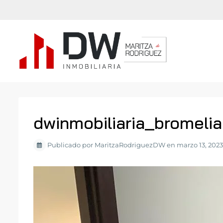
dwinmobiliaria_bromeli
Publicado por MaritzaRodriguezDW en marzo 13, 2023