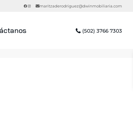
Facebook
Instagram
maritzaderodriguez@dwinmobiliaria.com
áctanos
(502) 3766 7303