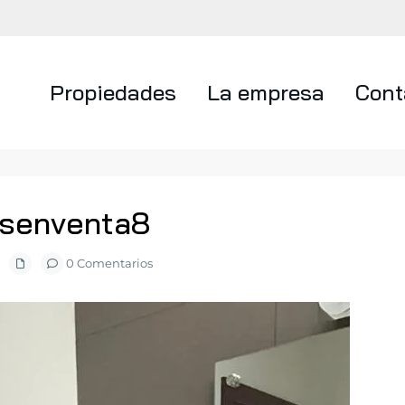
Propiedades
La empresa
Cont
asenventa8
0 Comentarios