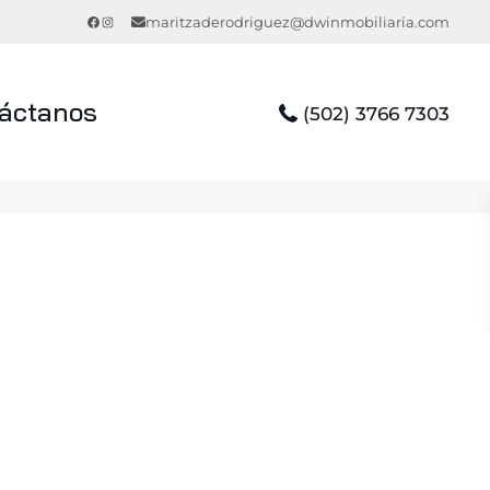
Facebook
Instagram
maritzaderodriguez@dwinmobiliaria.com
áctanos
(502) 3766 7303