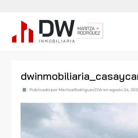
dwinmobiliaria_casayc
Publicado por MaritzaRodriguezDW en agosto 24, 20