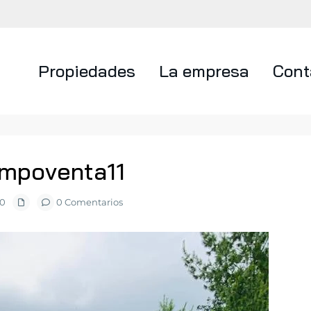
Propiedades
La empresa
Cont
ampoventa11
20
0 Comentarios