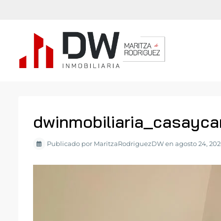
dwinmobiliaria_casayc
Publicado por MaritzaRodriguezDW en agosto 24, 20