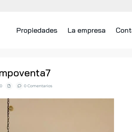
Propiedades
La empresa
Cont
ampoventa7
20
0 Comentarios