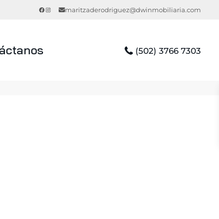
Facebook
Instagram
maritzaderodriguez@dwinmobiliaria.com
áctanos
(502) 3766 7303