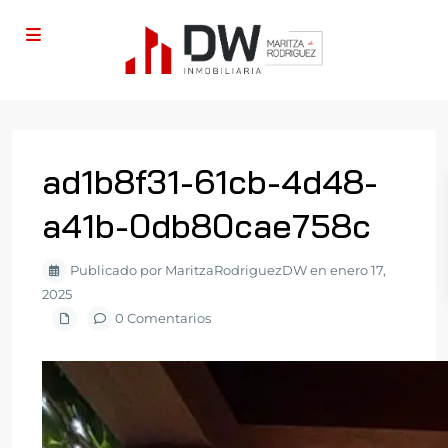
ad1b8f31-61cb-4d48-
a41b-0db80cae758c
Publicado por MaritzaRodriguezDW en enero 17,
2025
0 Comentarios