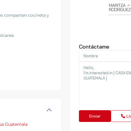
les comparten cocineta y
volcanes
Contáctame
Ll
ua Guatemala