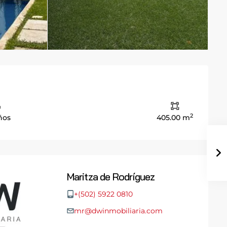
2
ños
405.00 m
Maritza de Rodríguez
+(502) 5922 0810
mr@dwinmobiliaria.com