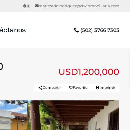
Facebook
Instagram
maritzaderodriguez@dwinmobiliaria.com
áctanos
(502) 3766 7303
O
USD1,200,000
Compartir
Favorito
Imprimir