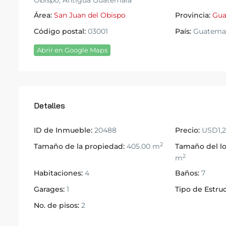
Área:
San Juan del Obispo
Provincia:
Gua
Código postal:
03001
País:
Guatema
Abrir en Google Maps
Detalles
ID de Inmueble:
20488
Precio:
USD1,2
2
Tamaño de la propiedad:
405.00 m
Tamaño del lo
2
m
Habitaciones:
4
Baños:
7
Garages:
1
Tipo de Estruc
No. de pisos:
2