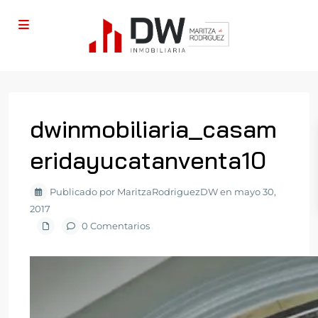
dwinmobiliaria_casam
eridayucatanventa10
Publicado por MaritzaRodriguezDW en mayo 30,
2017
0 Comentarios