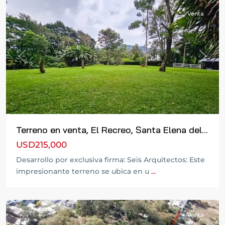
Venta
Previous
Next
Terreno en venta, El Recreo, Santa Elena del...
USD215,000
Desarrollo por exclusiva firma: Seis Arquitectos: Este
impresionante terreno se ubica en u
...
Venta