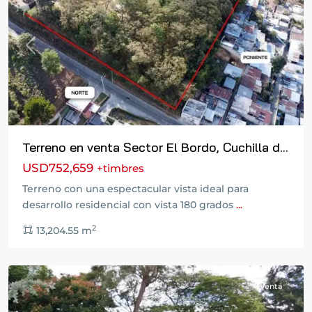
Previous
Next
Terreno en venta Sector El Bordo, Cuchilla d...
USD752,659
+timbres
Terreno con una espectacular vista ideal para
desarrollo residencial con vista 180 grados
...
Zona
2
13,204.55 m
16
,
Guatemala
Venta