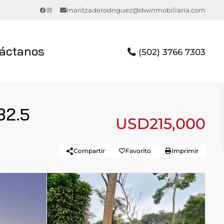
Facebook
Instagram
maritzaderodriguez@dwinmobiliaria.com
áctanos
(502) 3766 7303
32.5
USD215,000
Compartir
Favorito
Imprimir