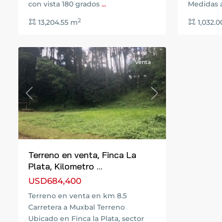
con vista 180 grados
...
Medidas 
Santa
2
13,204.55 m
1,032.
Catarina
5
Pinula
Venta
Previous
Next
Terreno en venta, Finca La
Plata, Kilometro ...
USD684,400
Terreno en venta en km 8.5
Carretera a Muxbal Terreno
Ubicado en Finca la Plata, sector