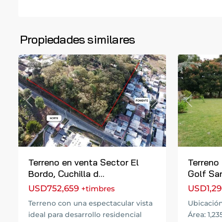
Zona
16
,
Propiedades similares
7
4
Guatemal
Venta
Previous
Next
Previous
Terreno en venta Sector El
Terreno
Bordo, Cuchilla d...
Golf San 
USD752,659
USD1,29
+timbres
Terreno con una espectacular vista
Ubicación
ideal para desarrollo residencial
Área: 1,2