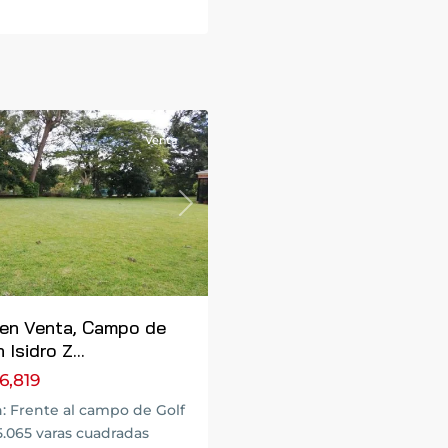
a
Venta
Next
 en Venta, Campo de
Isidro Z...
6,819
: Frente al campo de Golf
35.065 varas cuadradas