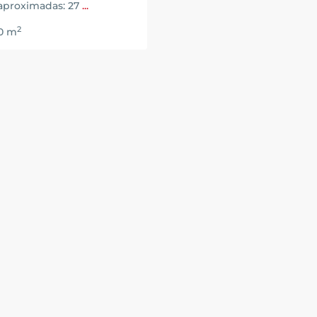
aproximadas: 27
...
2
00 m