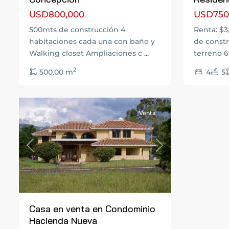
USD800,000
USD750
Carretera
a
500mts de construcción ⁠4
Renta: $3
El
habitaciones cada una con baño y
de const
Salvador
,
Walking closet ⁠Ampliaciones ⁠c
...
terreno 
San
2
500.00 m
4
5
José
15
Pinula
Venta
Previous
Next
Casa en venta en Condominio
Hacienda Nueva