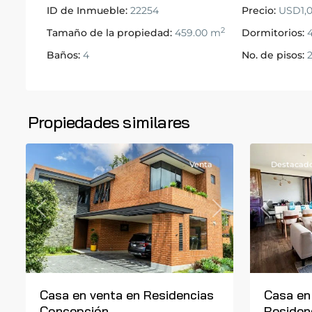
ID de Inmueble:
22254
Precio:
USD1,0
2
Tamaño de la propiedad:
459.00 m
Dormitorios:
Baños:
4
No. de pisos:
Carretera
Carretera
a
a
El
El
Propiedades similares
12
Salvador
17
Salvador
Venta
Destacad
Previous
Next
Previous
Casa en venta en Residencias
Casa en
Concepción
Residenc