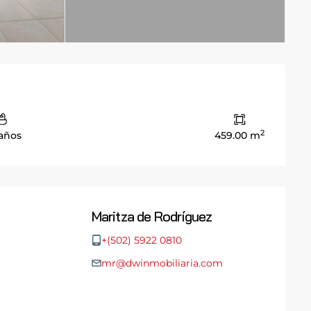
2
años
459.00 m
Maritza de Rodríguez
+(502) 5922 0810
mr@dwinmobiliaria.com