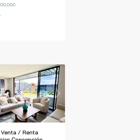
00,000
4
2
o
Venta
Next
 Venta / Renta
ias Concepción...