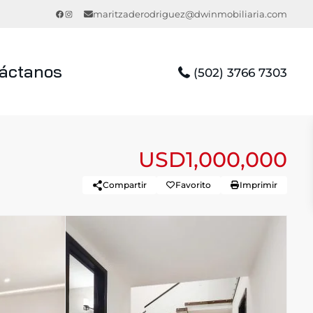
Facebook
Instagram
maritzaderodriguez@dwinmobiliaria.com
áctanos
(502) 3766 7303
USD1,000,000
Compartir
Favorito
Imprimir