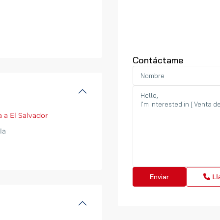
Contáctame
a a El Salvador
la
Ll