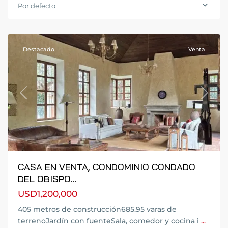
Obispo
,
Por defecto
Antigua
Guatemala
Destacado
Venta
Previous
Next
CASA EN VENTA, CONDOMINIO CONDADO
DEL OBISPO...
USD1,200,000
405 metros de construcción685.95 varas de
terrenoJardín con fuenteSala, comedor y cocina i
...