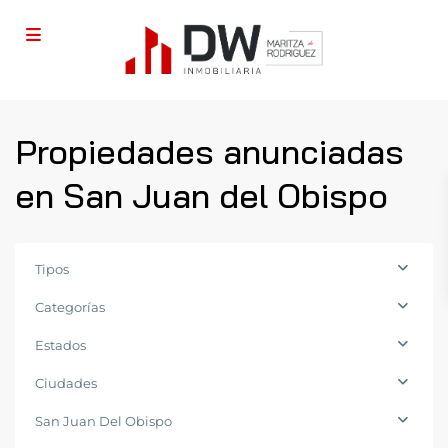
Propiedades anunciadas
en San Juan del Obispo
Tipos
Categorías
Estados
San
Ciudades
Juan
San Juan Del Obispo
del