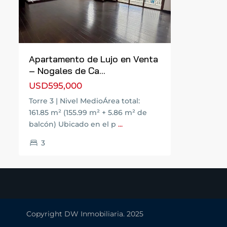
Previous
Next
Apartamento de Lujo en Venta
– Nogales de Ca...
USD595,000
Torre 3 | Nivel MedioÁrea total:
161.85 m² (155.99 m² + 5.86 m² de
balcón) Ubicado en el p
...
3
Copyright DW Inmobiliaria. 2025