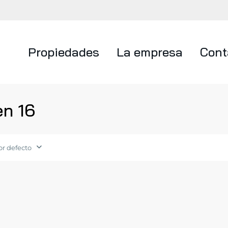
Propiedades
La empresa
Cont
en 16
or defecto