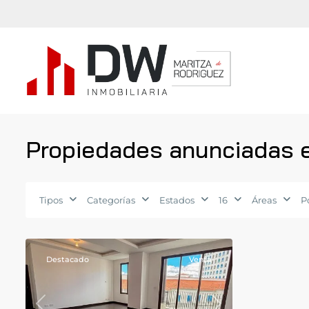
Propiedades anunciadas 
16
,
Ciudad
Tipos
Categorías
Estados
16
Áreas
P
de
11
Guatemala
Destacado
Venta