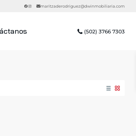
Facebook
Instagram
maritzaderodriguez@dwinmobiliaria.com
áctanos
(502) 3766 7303