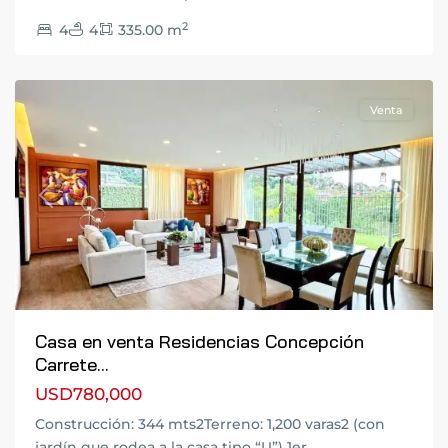
Ciudad
2
4
4
335.00 m
de
Guatemala
Venta
Previous
Next
Casa en venta Residencias Concepción
Carrete...
USD780,000
Zona
Construcción: 344 mts2Terreno: 1,200 varas2 (con
10
,
jardín que rodea a la casa tipo “U”) 1er
...