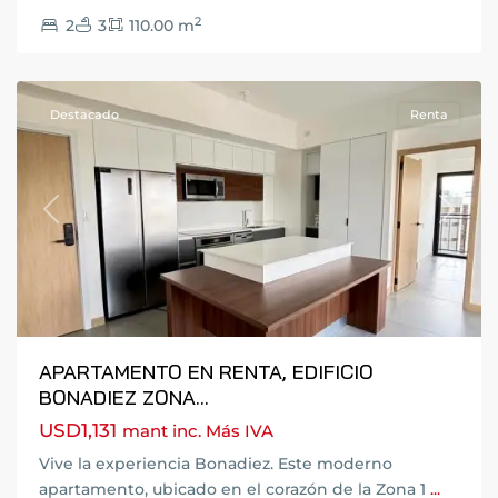
Ciudad
2
2
3
110.00 m
de
Guatemala
Destacado
Renta
Previous
Next
APARTAMENTO EN RENTA, EDIFICIO
BONADIEZ ZONA...
USD1,131
mant inc. Más IVA
Vive la experiencia Bonadiez. Este moderno
16
,
apartamento, ubicado en el corazón de la Zona 1
...