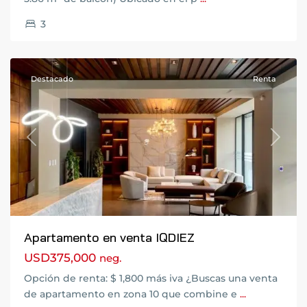
Ciudad
3
de
Guatemala
Destacado
Renta
Previous
Next
Apartamento en venta IQDIEZ
USD375,000
neg.
Zona
Opción de renta: $ 1,800 más iva ¿Buscas una venta
14
,
de apartamento en zona 10 que combine e
...