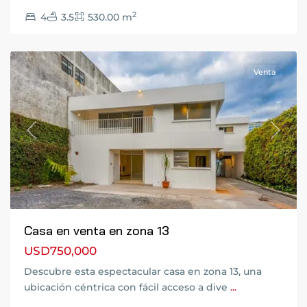
Ciudad
2
4
3.5
530.00 m
de
Guatemala
Venta
Previous
Next
Casa en venta en zona 13
USD750,000
Descubre esta espectacular casa en zona 13, una
ubicación céntrica con fácil acceso a dive
...
Ciudad