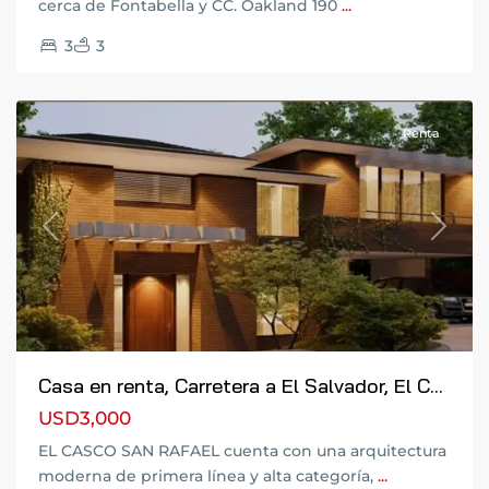
Pinula
,
cerca de Fontabella y CC. Oakland 190
...
Ciudad
3
3
de
Guatemala
Renta
Previous
Next
Casa en renta, Carretera a El Salvador, El C...
USD3,000
Zona
EL CASCO SAN RAFAEL cuenta con una arquitectura
13
,
moderna de primera línea y alta categoría,
...