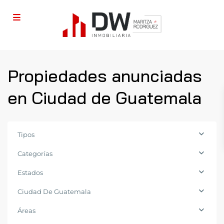
Propiedades anunciadas
en Ciudad de Guatemala
Tipos
Categorías
Estados
Ciudad De Guatemala
Zona
Áreas
14
,