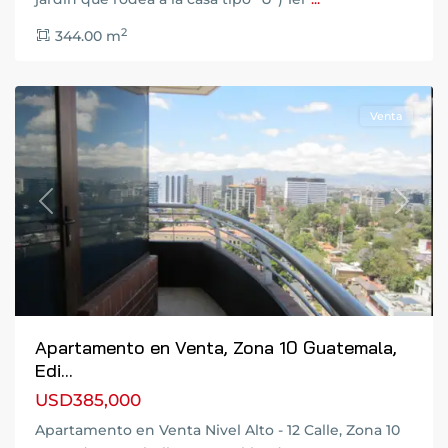
Ciudad
2
344.00 m
de
Guatemala
Venta
Previous
Next
Apartamento en Venta, Zona 10 Guatemala,
Edi...
USD385,000
Santa
Catarina
Apartamento en Venta Nivel Alto - 12 Calle, Zona 10