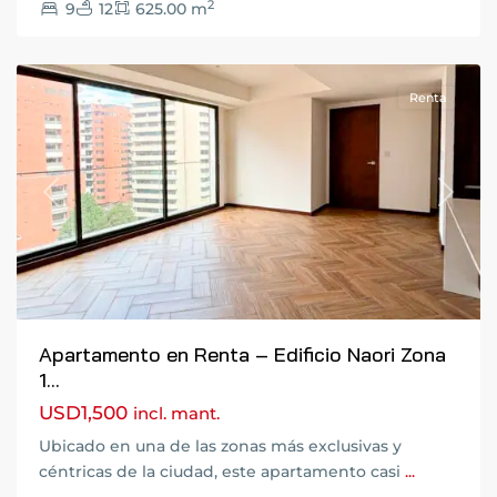
2
9
12
625.00 m
de
Guatemala
Renta
Previous
Next
Apartamento en Renta – Edificio Naori Zona
1...
USD1,500
incl. mant.
Ubicado en una de las zonas más exclusivas y
Fraijanes
,
céntricas de la ciudad, este apartamento casi
...
Ciudad