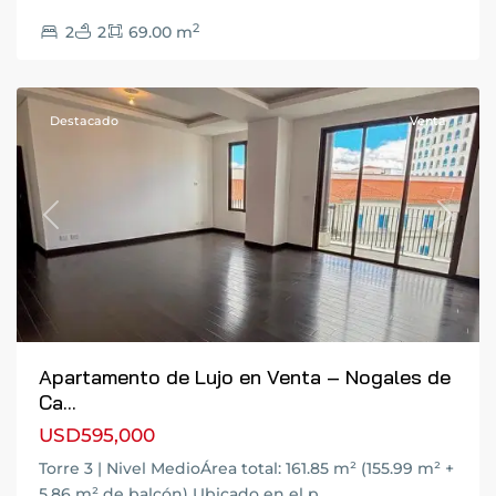
Ciudad
2
2
2
69.00 m
de
Guatemala
Destacado
Venta
Previous
Next
Apartamento de Lujo en Venta – Nogales de
Ca...
USD595,000
Torre 3 | Nivel MedioÁrea total: 161.85 m² (155.99 m² +
5.86 m² de balcón) Ubicado en el p
...