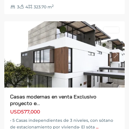
Ciudad
2
3
4
323.70 m
de
Guatemala
Destacado
Venta
Previous
Next
Casas modernas en venta Exclusivo
proyecto e...
USD577,000
• 5 Casas independientes de 3 niveles, con sótano
de estacionamiento por vivienda• El sóta
...