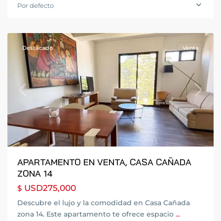
Ciudad
Por defecto
de
Guatemala
Destacado
Venta
Previous
Next
APARTAMENTO EN VENTA, CASA CAÑADA
ZONA 14
USD275,000
$
Zona
Descubre el lujo y la comodidad en Casa Cañada
10
,
zona 14. Este apartamento te ofrece espacio
...