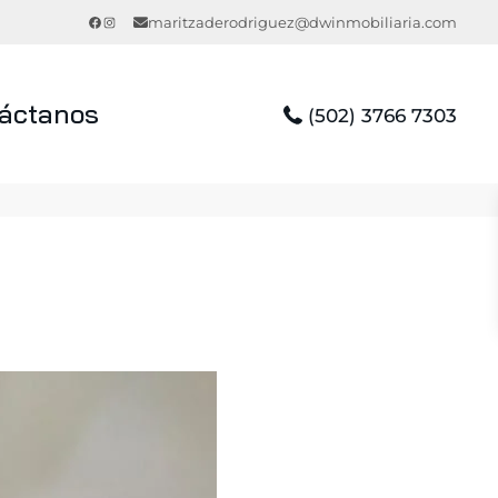
Facebook
Instagram
maritzaderodriguez@dwinmobiliaria.com
áctanos
(502) 3766 7303