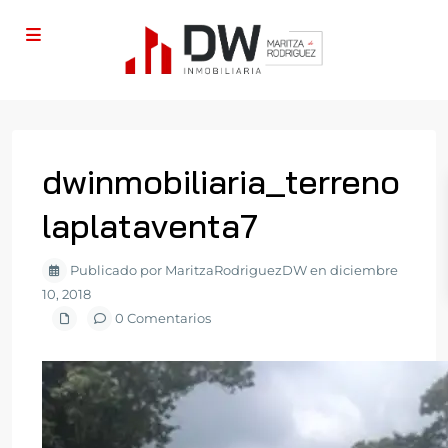
dwinmobiliaria_terreno
laplataventa7
Publicado por MaritzaRodriguezDW en diciembre
10, 2018
0 Comentarios