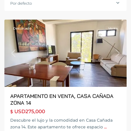
Ciudad
Por defecto
de
Guatemala
Destacado
Venta
Previous
Next
APARTAMENTO EN VENTA, CASA CAÑADA
ZONA 14
USD275,000
$
Zona
Descubre el lujo y la comodidad en Casa Cañada
14
,
zona 14. Este apartamento te ofrece espacio
...