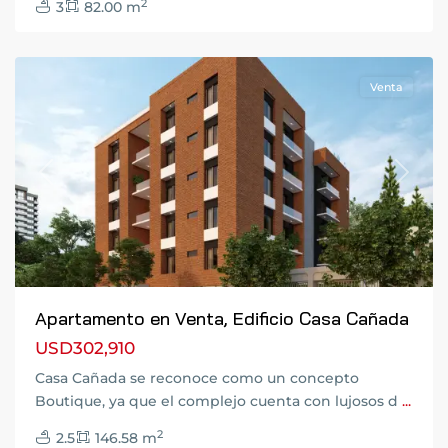
2
3
82.00 m
14
,
Guatemala
Venta
Previous
Next
Apartamento en Venta, Edificio Casa Cañada
USD302,910
Zona
Casa Cañada se reconoce como un concepto
14
,
Boutique, ya que el complejo cuenta con lujosos d
...
Ciudad
2
2.5
146.58 m
de