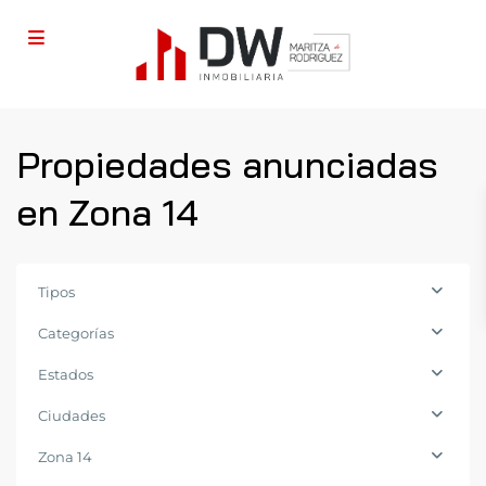
Propiedades anunciadas
en Zona 14
Tipos
Categorías
Estados
Ciudades
Zona
Zona 14
14
,