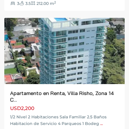
2
3
3.5
212.00 m
14
,
Guatemala
Renta
Previous
Next
Apartamento en Renta, Villa Risho, Zona 14
C...
USD2,200
1/2 Nivel 2 Habitaciones Sala Familiar 2.5 Baños
Habitacion de Servicio 4 Parqueos 1 Bodeg
...