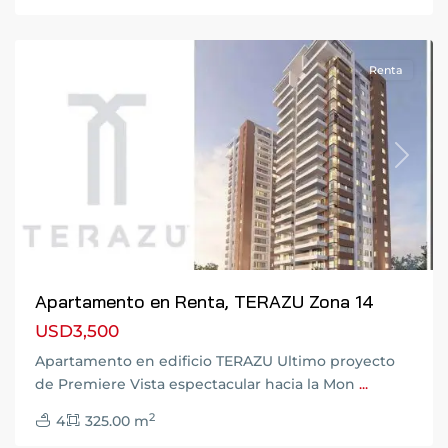
Guatemala
Renta
Previous
Next
Apartamento en Renta, TERAZU Zona 14
USD3,500
Apartamento en edificio TERAZU Ultimo proyecto
de Premiere Vista espectacular hacia la Mon
...
2
4
325.00 m
Zona