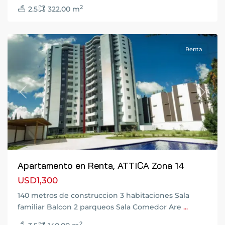
Zona
2
2.5
322.00 m
14
,
Guatemala
Renta
Previous
Next
Apartamento en Renta, ATTICA Zona 14
USD1,300
140 metros de construccion 3 habitaciones Sala
familiar Balcon 2 parqueos Sala Comedor Are
...
Zona
2