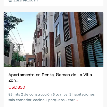
3.5
140.00 m
14
,
Guatemala
Renta
Previous
Next
Apartamento en Renta, Garces de La Villa
Zon...
USD850
85 mts 2 de construcción 5 to nivel 3 habitaciones,
sala comedor, cocina 2 parqueos 2 torr
...
Zona