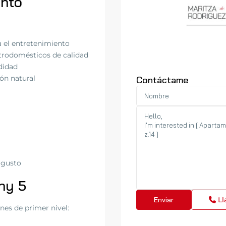
ento
a el entretenimiento
rodomésticos de calidad
didad
ón natural
Contáctame
 gusto
ny 5
Ll
ones de primer nivel: