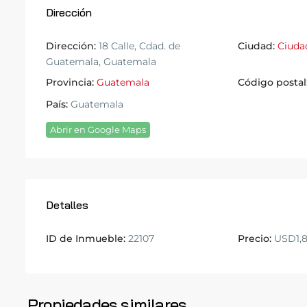
Dirección
Dirección:
18 Calle, Cdad. de
Ciudad:
Ciuda
Guatemala, Guatemala
Provincia:
Guatemala
Código postal
País:
Guatemala
Abrir en Google Maps
Detalles
ID de Inmueble:
22107
Precio:
USD1,
16
,
Ciudad
Ciudad
de
de
Propiedades similares