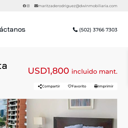
Facebook
Instagram
maritzaderodriguez@dwinmobiliaria.com
áctanos
(502) 3766 7303
ta
USD1,800
incluido mant.
Compartir
Favorito
Imprimir