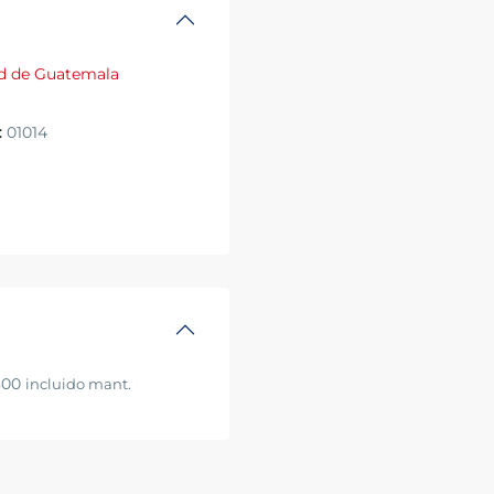
d de Guatemala
:
01014
800
incluido mant.