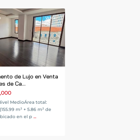
a
o
Venta
Next
ento de Lujo en Venta
s de Ca...
,000
Nivel MedioÁrea total:
 (155.99 m² + 5.86 m² de
bicado en el p
...