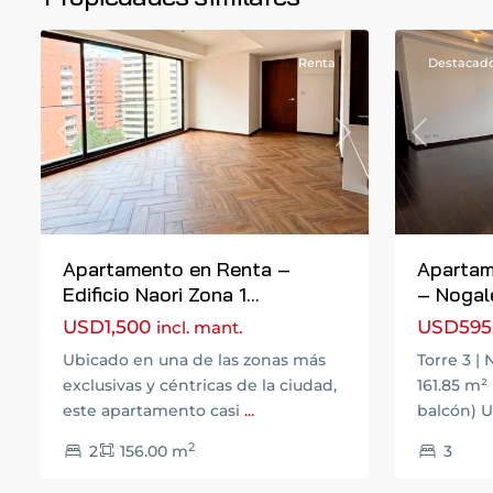
9
Guatemala
11
Guatemal
Renta
Destacad
Previous
Next
Previous
Apartamento en Renta –
Apartam
Edificio Naori Zona 1...
– Nogale
USD1,500
USD595
incl. mant.
Ubicado en una de las zonas más
Torre 3 | 
exclusivas y céntricas de la ciudad,
161.85 m²
este apartamento casi
...
balcón) U
2
2
156.00 m
3
Zona
1
4