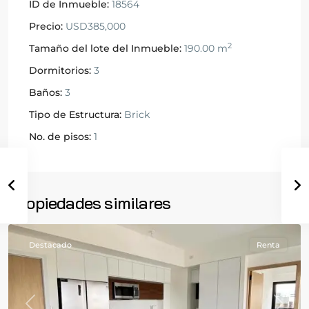
ID de Inmueble:
18564
Precio:
USD385,000
2
Tamaño del lote del Inmueble:
190.00 m
Dormitorios:
3
Baños:
3
Tipo de Estructura:
Brick
No. de pisos:
1
Zona
10
,
Ciudad
de
Propiedades similares
Guatemala
Destacado
Renta