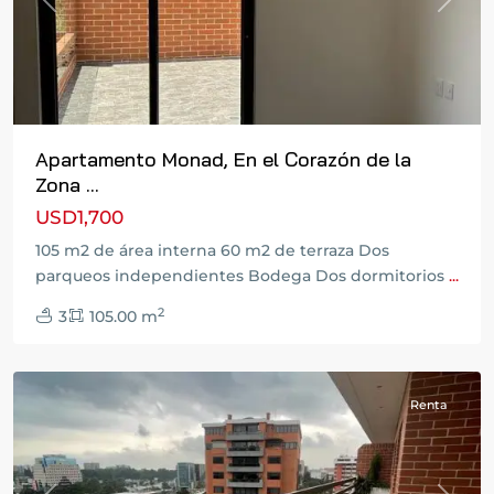
Previous
Next
Apartamento Monad, En el Corazón de la
Zona ...
USD1,700
105 m2 de área interna 60 m2 de terraza Dos
parqueos independientes Bodega Dos dormitorios
...
2
3
105.00 m
Zona
10
Renta