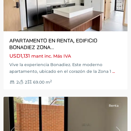
Previous
Next
APARTAMENTO EN RENTA, EDIFICIO
BONADIEZ ZONA...
USD1,131
mant inc. Más IVA
Zona
Vive la experiencia Bonadiez. Este moderno
10
,
apartamento, ubicado en el corazón de la Zona 1
...
Ciudad
2
2
2
69.00 m
de
Guatemala
Renta